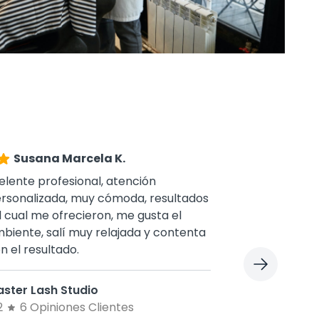
Susana Marcela K.
4.25
Lucer
elente profesional, atención
El local es m
rsonalizada, muy cómoda, resultados
me atendio 
l cual me ofrecieron, me gusta el
muy bien el 
biente, salí muy relajada y contenta
general facia
n el resultado.
es el mismo q
Trabajan con
(M2 Beaute, R
ster Lash Studio
salon muy fr
2
6 Opiniones Clientes
recomiendo p