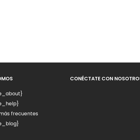
SOMOS
CONÉCTATE CON NOSOTRO
le_about}
e_help}
más frecuentes
e_blog}