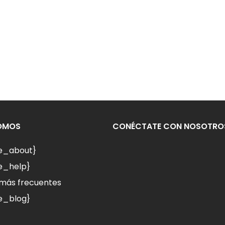
SOMOS
CONÉCTATE CON NOSOTRO
le_about}
e_help}
más frecuentes
e_blog}