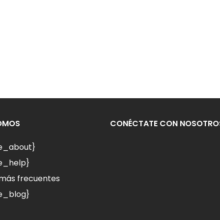
SOMOS
CONÉCTATE CON NOSOTRO
le_about}
e_help}
más frecuentes
e_blog}