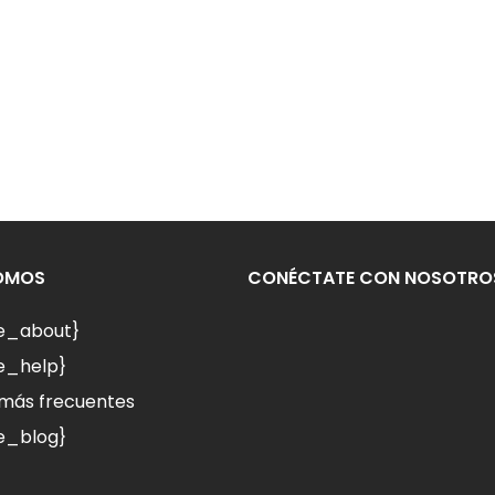
SOMOS
CONÉCTATE CON NOSOTRO
le_about}
e_help}
más frecuentes
e_blog}