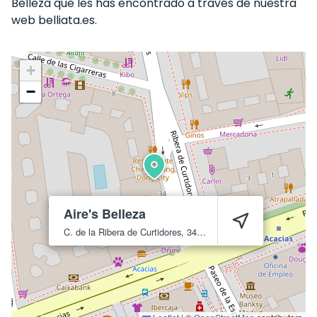
Belleza que les has encontrado a través de nuestra
web belliata.es.
+
−
Aire's Belleza
C. de la Ribera de Curtidores, 34
Madrid
28005