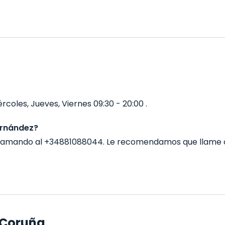
coles, Jueves, Viernes 09:30 - 20:00 .
ernández?
llamando al +34881088044. Le recomendamos que llame 
a Coruña