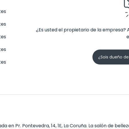
tes
tes
¿Es usted el propietario de la empresa? 
tes
tes
¿Sois dueño de
tes
da en Pr. Pontevedra, 14, 1E, La Coruña. La salón de belle