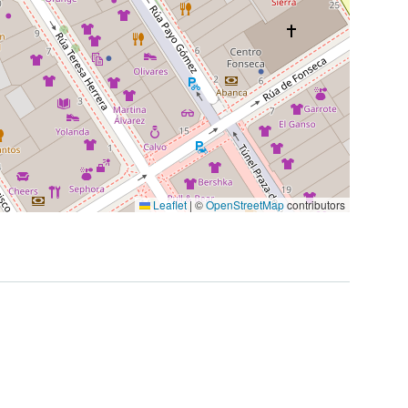
Leaflet
|
©
OpenStreetMap
contributors