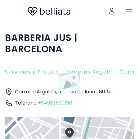
BARBERIA JUS |
BARCELONA
Servicios y Precios
Tarjetas Regalo
Opinio
Carrer d'Argullós, 104
Barcelona
8016
Teléfono
+34933530816