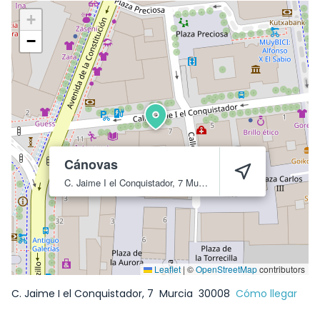
+
−
Cánovas
C. Jaime I el Conquistador, 7
Murcia
30008
Leaflet
|
©
OpenStreetMap
contributors
C. Jaime I el Conquistador, 7
Murcia
30008
Cómo llegar