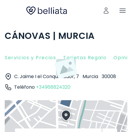
CÁNOVAS | MURCIA
Servicios y Precios
Tarjetas Regalo
Opinio
C. Jaime I el Conquistador, 7
Murcia
30008
Teléfono
+34968824320