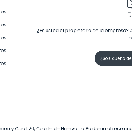
tes
tes
¿Es usted el propietario de la empresa? 
tes
tes
¿Sois dueño de
tes
ón y Cajal, 26, Cuarte de Huerva. La Barbería ofrece una