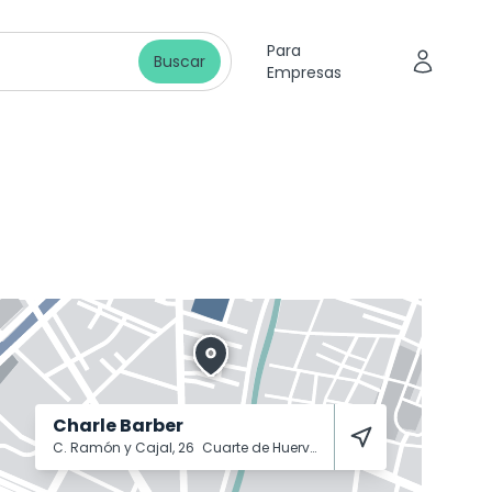
Para
Buscar
Empresas
Charle Barber
C. Ramón y Cajal, 26
Cuarte de Huerva
50410