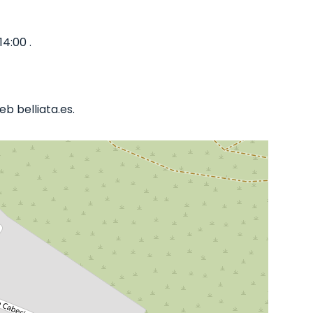
4:00 .
b belliata.es.