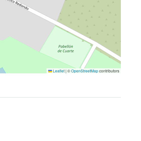
Leaflet
|
©
OpenStreetMap
contributors