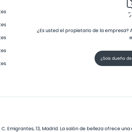
tes
tes
¿Es usted el propietario de la empresa? 
tes
tes
¿Sois dueño de
tes
C. Emigrantes, 13, Madrid. La salón de belleza ofrece una