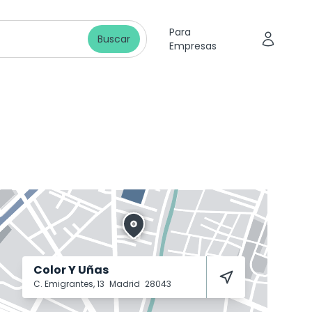
Para
Buscar
Empresas
Color Y Uñas
C. Emigrantes, 13
Madrid
28043