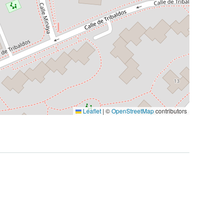
Leaflet
|
©
OpenStreetMap
contributors