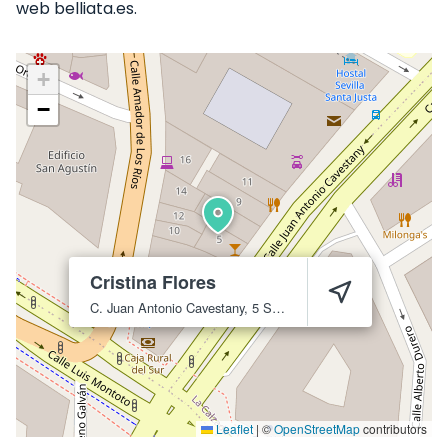
web belliata.es.
+
−
Cristina Flores
C. Juan Antonio Cavestany, 5
Sevilla
41003
Leaflet
|
©
OpenStreetMap
contributors