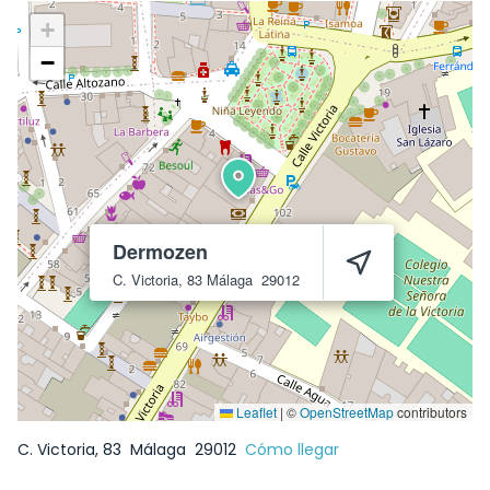
+
−
Dermozen
C. Victoria, 83
Málaga
29012
Leaflet
|
©
OpenStreetMap
contributors
C. Victoria, 83
Málaga
29012
Cómo llegar