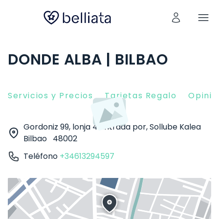
DONDE ALBA | BILBAO
Servicios y Precios
Tarjetas Regalo
Opinio
Gordoniz 99, lonja 4 Entrada por, Sollube Kalea
Bilbao
48002
Teléfono
+34613294597