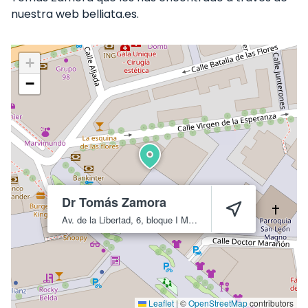
nuestra web belliata.es.
+
−
Dr Tomás Zamora
Av. de la Libertad, 6, bloque I
Murcia
30009
Leaflet
|
©
OpenStreetMap
contributors