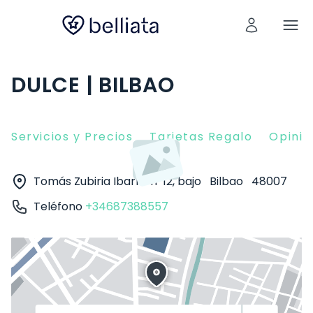
DULCE | BILBAO
Servicios y Precios
Tarjetas Regalo
Opinio
Tomás Zubiria Ibarra nº12, bajo
Bilbao
48007
Teléfono
+34687388557