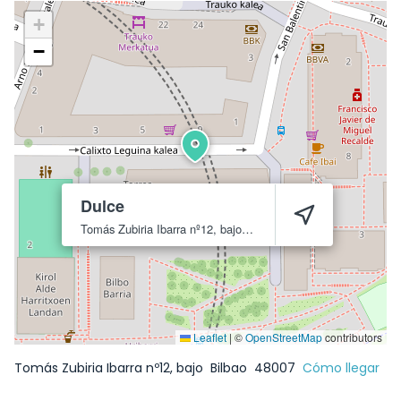
+
−
Dulce
Tomás Zubiria Ibarra nº12, bajo
Bilbao
48007
Leaflet
|
©
OpenStreetMap
contributors
Tomás Zubiria Ibarra nº12, bajo
Bilbao
48007
Cómo llegar