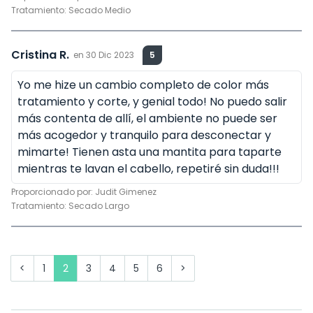
Tratamiento:
Secado Medio
Cristina R.
en
30 Dic 2023
5
Yo me hize un cambio completo de color más
tratamiento y corte, y genial todo! No puedo salir
más contenta de allí, el ambiente no puede ser
más acogedor y tranquilo para desconectar y
mimarte! Tienen asta una mantita para taparte
mientras te lavan el cabello, repetiré sin duda!!!
Proporcionado por:
Judit Gimenez
Tratamiento:
Secado Largo
<
1
2
3
4
5
6
>