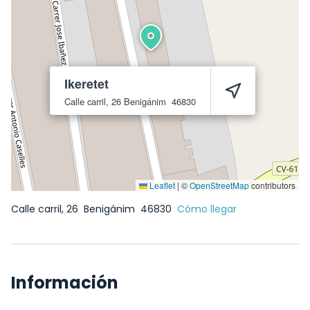
Ikeretet
Calle carril, 26
Benigánim
46830
Leaflet
|
©
OpenStreetMap
contributors
Calle carril, 26
Benigánim
46830
Cómo llegar
Información