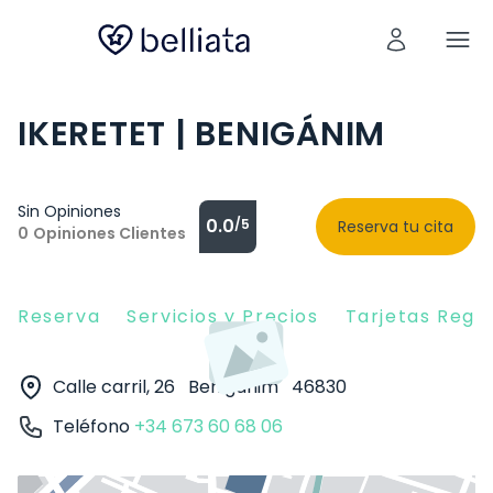
IKERETET | BENIGÁNIM
Sin Opiniones
0.0
/5
Reserva tu cita
0
Opiniones Clientes
Reserva
Servicios y Precios
Tarjetas Rega
Calle carril, 26
Benigánim
46830
Teléfono
+34 673 60 68 06