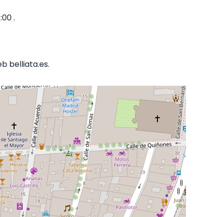
:00 .
 belliata.es.