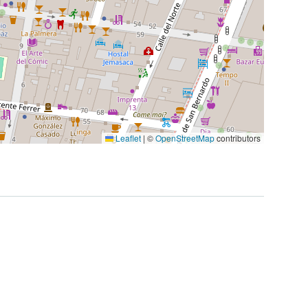
Leaflet
|
©
OpenStreetMap
contributors