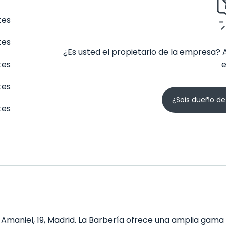
tes
tes
¿Es usted el propietario de la empresa? 
tes
tes
¿Sois dueño de
tes
Amaniel, 19, Madrid. La Barbería ofrece una amplia gama d