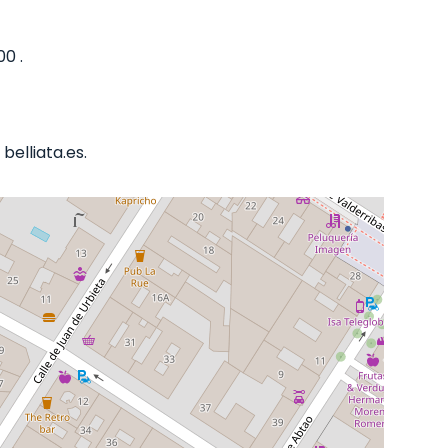
00 .
elliata.es.