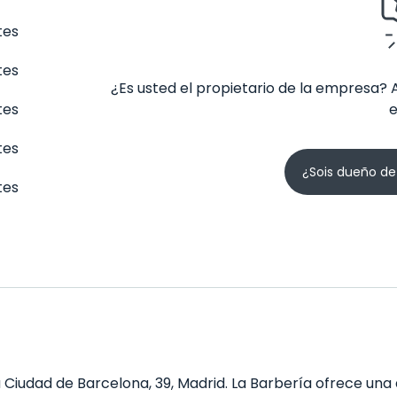
tes
tes
¿Es usted el propietario de la empresa? 
tes
tes
¿Sois dueño de
tes
 Ciudad de Barcelona, 39, Madrid. La Barbería ofrece una 