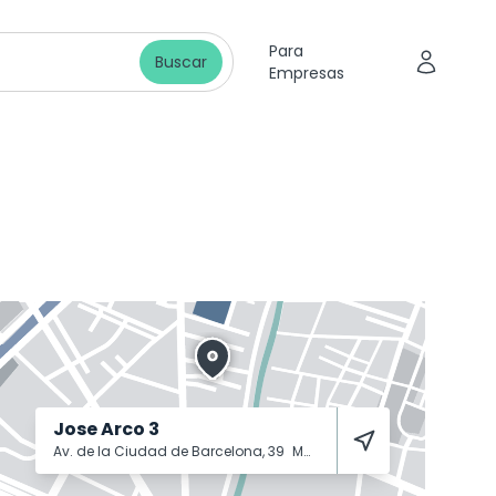
Para
Buscar
Empresas
Jose Arco 3
Av. de la Ciudad de Barcelona, 39
Madrid
28007