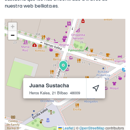
nuestra web belliata.es.
+
−
Juana Sustacha
Heros Kalea, 21
Bilbao
48009
Leaflet
|
©
OpenStreetMap
contributors