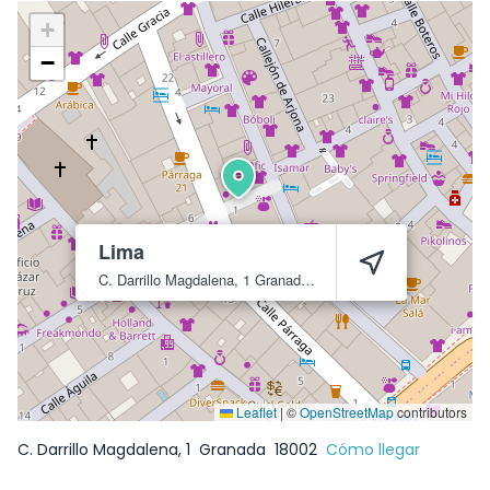
+
−
Lima
C. Darrillo Magdalena, 1
Granada
18002
Leaflet
|
©
OpenStreetMap
contributors
C. Darrillo Magdalena, 1
Granada
18002
Cómo llegar