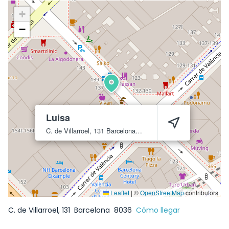
+
−
Luisa
C. de Villarroel, 131
Barcelona
8036
Leaflet
|
©
OpenStreetMap
contributors
C. de Villarroel, 131
Barcelona
8036
Cómo llegar