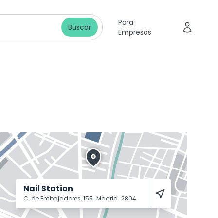
Para
Buscar
Empresas
Nail Station
C. de Embajadores, 155
Madrid
28045