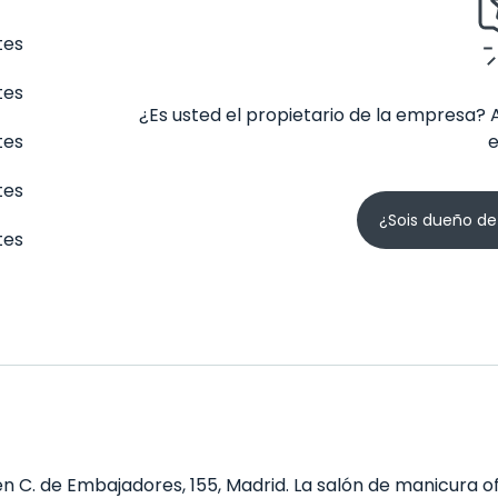
tes
tes
¿Es usted el propietario de la empresa? 
tes
tes
¿Sois dueño de
tes
 C. de Embajadores, 155, Madrid. La salón de manicura o