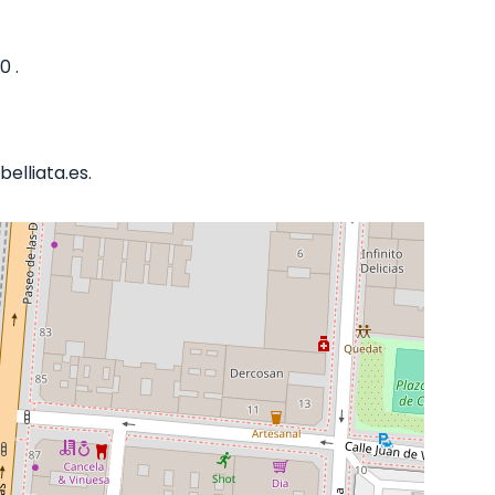
0 .
elliata.es.