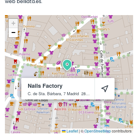
web belliata.es.
+
−
Nails Factory
C. de Sta. Bárbara, 7
Madrid
28004
Leaflet
|
©
OpenStreetMap
contributors