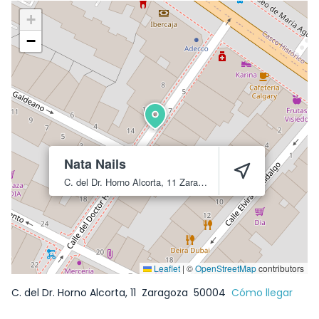
+
−
Nata Nails
C. del Dr. Horno Alcorta, 11
Zaragoza
50004
Leaflet
|
©
OpenStreetMap
contributors
C. del Dr. Horno Alcorta, 11
Zaragoza
50004
Cómo llegar