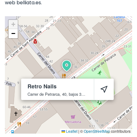
web belliata.es.
+
−
Retro Nails
Carrer de Petrarca, 40, bajos 3
Barcelona
8031
Leaflet
|
©
OpenStreetMap
contributors