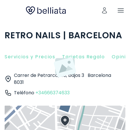
RETRO NAILS | BARCELONA
Servicios y Precios
Tarjetas Regalo
Opinio
Carrer de Petrarca, 40, bajos 3
Barcelona
8031
Teléfono
+34666374633