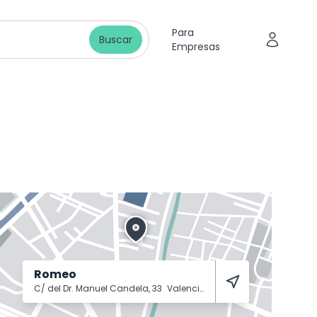
Para
Buscar
Empresas
Romeo
C/ del Dr. Manuel Candela, 33
Valencia
46021