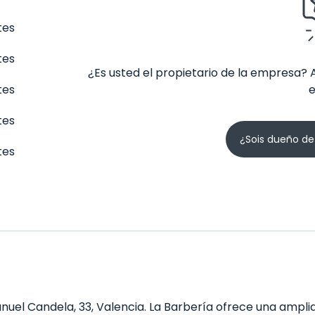
tes
tes
¿Es usted el propietario de la empresa? 
tes
tes
¿Sois dueño de
tes
uel Candela, 33, Valencia. La Barbería ofrece una amplia