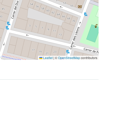
Leaflet
|
©
OpenStreetMap
contributors