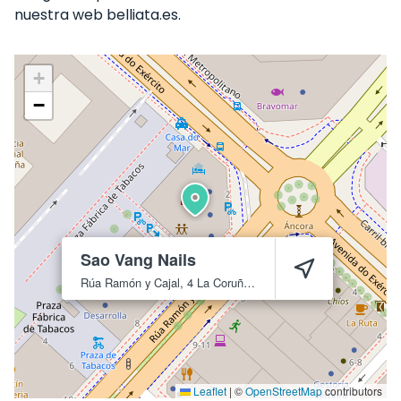
nuestra web belliata.es.
+
−
Sao Vang Nails
Rúa Ramón y Cajal, 4
La Coruña
15006
Leaflet
|
©
OpenStreetMap
contributors