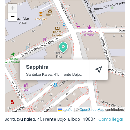
+
−
Sapphira
Santutxu Kalea, 41, Frente Bajo
Bilbao
48004
Leaflet
|
©
OpenStreetMap
contributors
Santutxu Kalea, 41, Frente Bajo
Bilbao
48004
Cómo llegar