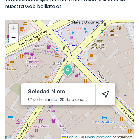
nuestra web belliata.es.
+
−
Soledad Nieto
C/ de Fontanella, 20
Barcelona
8001
Leaflet
|
©
OpenStreetMap
contributors