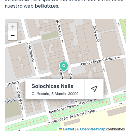
nuestra web belliata.es.
+
−
Solochicas Nails
C. Rosario, 5
Murcia
30009
Leaflet
|
©
OpenStreetMap
contributors