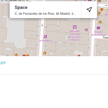
Space
C. de Fernández de los Ríos, 92
Madrid
28015
egar