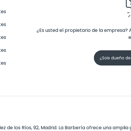
tes
tes
¿Es usted el propietario de la empresa? 
tes
tes
¿Sois dueño de
tes
 de los Ríos, 92, Madrid. La Barbería ofrece una amplia g