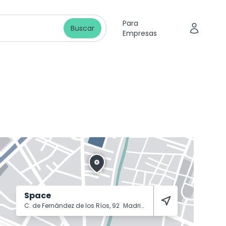
Para
Buscar
Empresas
Space
C. de Fernández de los Ríos, 92
Madrid
28015