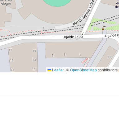
Leaflet
|
©
OpenStreetMap
contributors