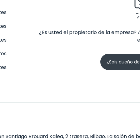
tes
tes
¿Es usted el propietario de la empresa? 
tes
tes
¿Sois dueño de
tes
n Santiago Brouard Kalea, 2 trasera, Bilbao. La salón de 