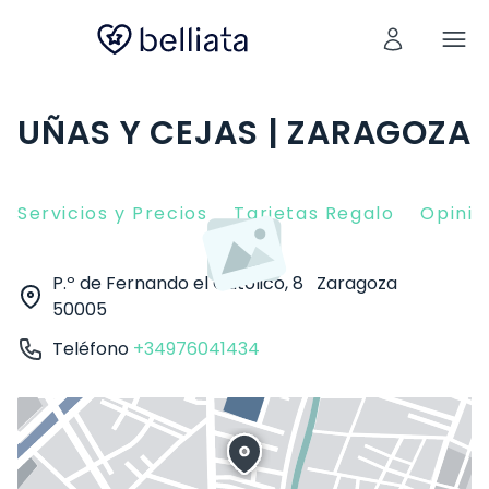
UÑAS Y CEJAS | ZARAGOZA
Servicios y Precios
Tarjetas Regalo
Opinio
P.º de Fernando el Católico, 8
Zaragoza
50005
Teléfono
+34976041434