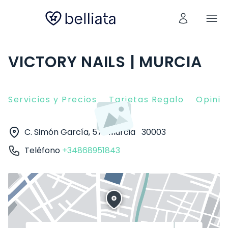
VICTORY NAILS | MURCIA
Servicios y Precios
Tarjetas Regalo
Opinio
C. Simón García, 57
Murcia
30003
Teléfono
+34868951843