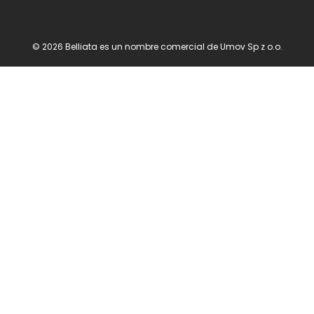
© 2026 Belliata es un nombre comercial de Umov Sp z o.o.