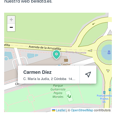
nuestra web belliata.es.
+
−
Carmen Díez
C. María la Judía, 2
Córdoba
14011
Leaflet
|
©
OpenStreetMap
contributors