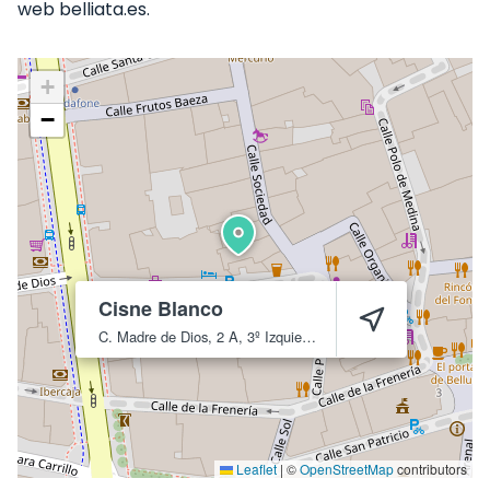
web belliata.es.
+
−
Cisne Blanco
C. Madre de Dios, 2 A, 3º Izquierda
Murcia
30004
Leaflet
|
©
OpenStreetMap
contributors