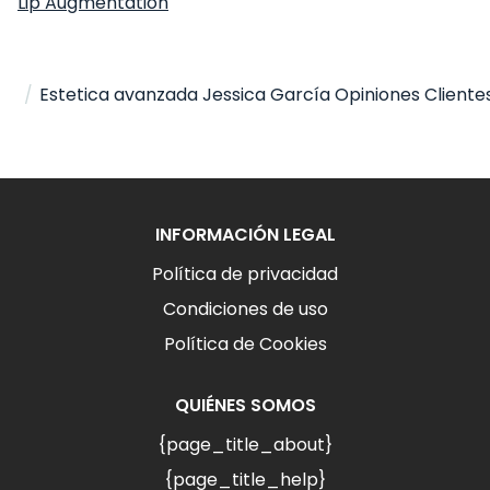
Lip Augmentation
Hogar
Estetica avanzada Jessica García
/
/
Estetica avanzada Jessica García Opiniones Cliente
INFORMACIÓN LEGAL
Política de privacidad
Condiciones de uso
Política de Cookies
QUIÉNES SOMOS
{page_title_about}
{page_title_help}