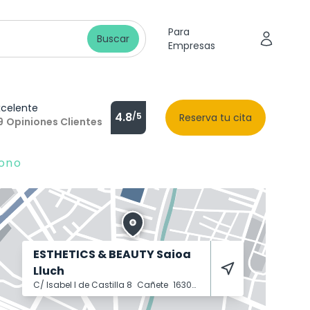
Para
Buscar
Empresas
xcelente
4.8
/5
Reserva tu cita
9
Opiniones Clientes
fono
ESTHETICS & BEAUTY Saioa
Lluch
C/ Isabel I de Castilla 8
Cañete
16300