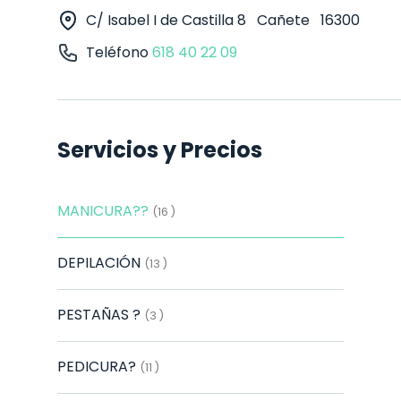
C/ Isabel I de Castilla 8
Cañete
16300
Teléfono
618 40 22 09
Servicios y Precios
MANICURA??
(16 )
DEPILACIÓN
(13 )
PESTAÑAS ?️
(3 )
PEDICURA?
(11 )