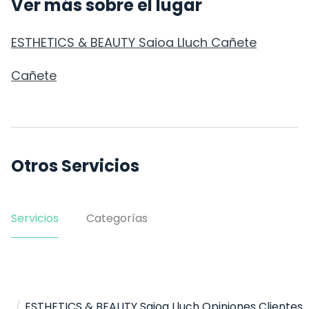
Ver más sobre el lugar
ESTHETICS & BEAUTY Saioa Lluch Cañete
Cañete
Otros Servicios
Servicios
Categorías
Hogar
ESTHETICS & BEAUTY Saioa Lluch
/
/
ESTHETICS & BEAUTY Saioa Lluch Opiniones Clientes