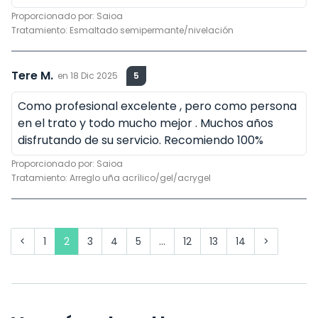
Proporcionado por:
Saioa
Tratamiento:
Esmaltado semipermante/nivelación
Tere M.
en
18 Dic 2025
5
Como profesional excelente , pero como persona
en el trato y todo mucho mejor . Muchos años
disfrutando de su servicio. Recomiendo 100%
Proporcionado por:
Saioa
Tratamiento:
Arreglo uña acrílico/gel/acrygel
<
1
2
3
4
5
...
12
13
14
>