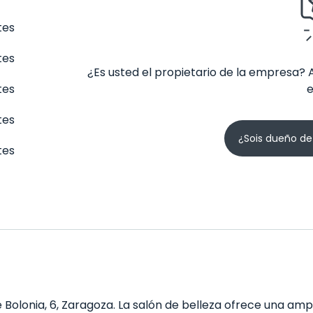
tes
tes
¿Es usted el propietario de la empresa? 
tes
tes
¿Sois dueño de
tes
 Bolonia, 6, Zaragoza. La salón de belleza ofrece una ampl