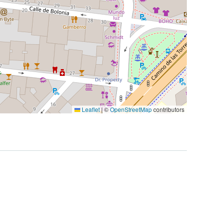
Leaflet
|
©
OpenStreetMap
contributors