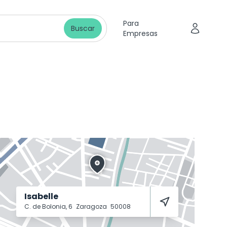
Para
Buscar
Empresas
Isabelle
C. de Bolonia, 6
Zaragoza
50008