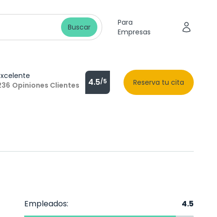
Para
Buscar
Empresas
Excelente
4.5
/5
Reserva tu cita
236
Opiniones Clientes
Empleados:
4.5