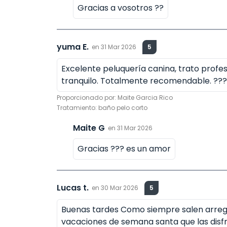
Gracias a vosotros ??
yuma E.
en
31 Mar 2026
5
Excelente peluquería canina, trato profes
tranquilo. Totalmente recomendable. ??
Proporcionado por:
Maite Garcia Rico
Tratamiento:
baño pelo corto
Maite G
en
31 Mar 2026
Gracias ??? es un amor
Lucas t.
en
30 Mar 2026
5
Buenas tardes Como siempre salen arreg
vacaciones de semana santa que las disf