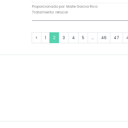
Proporcionado por:
Maite Garcia Rico
Tratamiento:
retocar
<
1
2
3
4
5
...
46
47