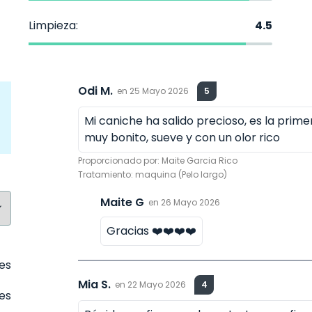
Limpieza:
4.5
Odi M.
en
25 Mayo 2026
5
Mi caniche ha salido precioso, es la prime
muy bonito, sueve y con un olor rico
Proporcionado por:
Maite Garcia Rico
Tratamiento:
maquina (Pelo largo)
Maite G
en
26 Mayo 2026
Gracias ❤️❤️❤️❤️
tes
Mia S.
en
22 Mayo 2026
4
es