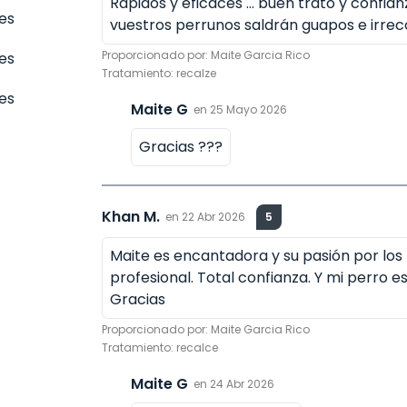
Rápidos y eficaces ... buen trato y confia
es
vuestros perrunos saldrán guapos e irreco
Proporcionado por:
Maite Garcia Rico
tes
Tratamiento:
recalze
es
Maite G
en
25 Mayo 2026
Gracias ???
Khan M.
en
22 Abr 2026
5
Maite es encantadora y su pasión por los 
profesional. Total confianza. Y mi perro e
Gracias
Proporcionado por:
Maite Garcia Rico
Tratamiento:
recalce
Maite G
en
24 Abr 2026