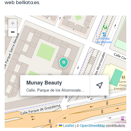
web belliata.es.
+
−
Munay Beauty
Calle, Parque de los Alcornocales, N1, Local 4
Sevilla
41015
Leaflet
|
©
OpenStreetMap
contributors