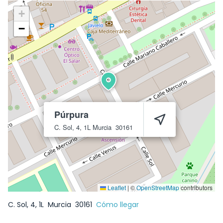
+
−
Púrpura
C. Sol, 4, 1L
Murcia
30161
Leaflet
|
©
OpenStreetMap
contributors
C. Sol, 4, 1L
Murcia
30161
Cómo llegar