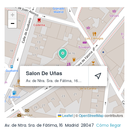
+
−
Salon De Uñas
Av. de Ntra. Sra. de Fátima, 16
Madrid
28047
Leaflet
|
©
OpenStreetMap
contributors
Av. de Ntra. Sra. de Fátima, 16
Madrid
28047
Cómo llegar