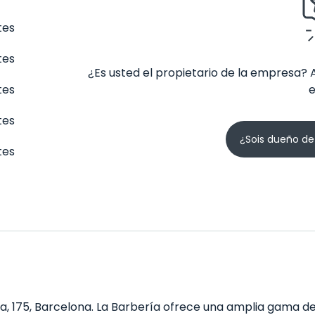
tes
tes
¿Es usted el propietario de la empresa? 
tes
tes
¿Sois dueño de
tes
a, 175, Barcelona. La Barbería ofrece una amplia gama de 