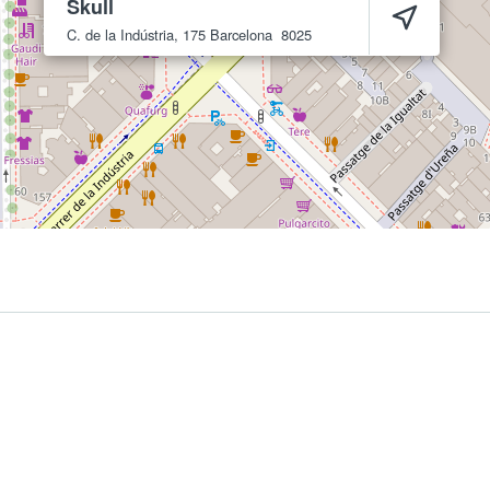
Skull
C. de la Indústria, 175
Barcelona
8025