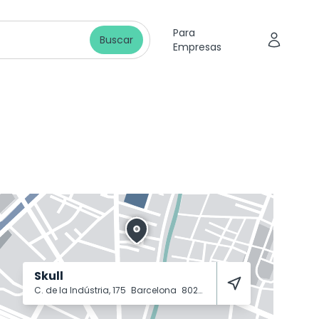
Para
Buscar
Empresas
Skull
C. de la Indústria, 175
Barcelona
8025