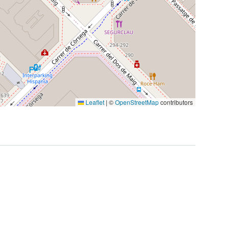
Leaflet
|
©
OpenStreetMap
contributors