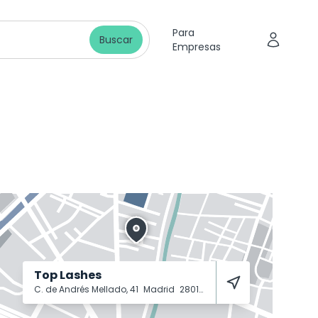
Para
Buscar
Empresas
Top Lashes
C. de Andrés Mellado, 41
Madrid
28015