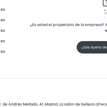
tes
tes
¿Es usted el propietario de la empresa? 
tes
tes
¿Sois dueño de
tes
. de Andrés Mellado, 41, Madrid. La salón de belleza ofrec