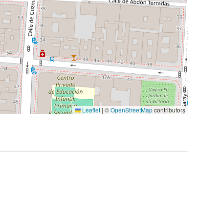
Leaflet
|
©
OpenStreetMap
contributors