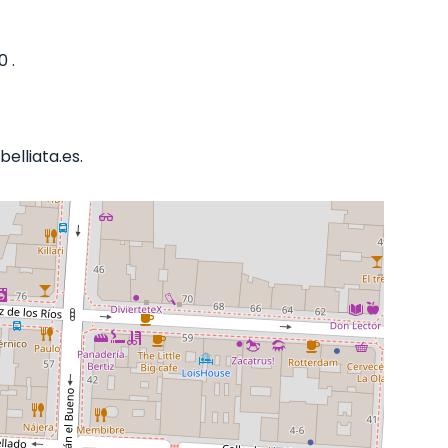
 .
elliata.es.