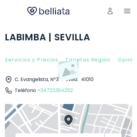
LABIMBA | SEVILLA
Servicios y Precios
Tarjetas Regalo
Opinio
C. Evangelista, Nº3
Sevilla
41010
Teléfono
+34722364252